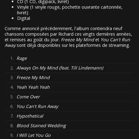
CD (1 CD, digipack, livret)
Vinyle (1 vinyle rouge, pochette ouvrante cartonnée,
livret)
Digital
Comme annoncé précédemment, l'album contiendra neuf
chansons composées par Richard ces vingts dernières années,
et remises au goût du jour.
Freeze My Mind
et
You Can't Run
Away
sont déjà disponibles sur les plateformes de streaming.
1.
Rage
2.
Always On My Mind (feat. Till Lindemann)
3.
Freeze My Mind
4.
Yeah Yeah Yeah
5.
Come Over
6.
You Can't Run Away
7.
Hypothetical
8.
Blood Stained Wedding
9.
I Will Let You Go