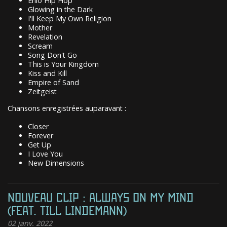
Enio Hip Hop
Glowing in the Dark
I'll Keep My Own Religion
Mother
Revelation
Scream
Song Don't Go
This is Your Kingdom
Kiss and Kill
Empire of Sand
Zeitgeist
Chansons enregistrées auparavant :
Closer
Forever
Get Up
I Love You
New Dimensions
NOUVEAU CLIP : ALWAYS ON MY MIND
(FEAT. TILL LINDEMANN)
02
janv. 2022