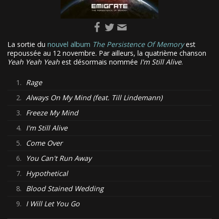
La sortie du
nouvel album
The Persistence Of Memory
est
repoussée au 12 novembre. Par ailleurs, la quatrième chanson
Yeah Yeah Yeah
est désormais nommée
I'm Still Alive
.
1.
Rage
2.
Always On My Mind (feat. Till Lindemann)
3.
Freeze My Mind
4.
I'm Still Alive
5.
Come Over
6.
You Can't Run Away
7.
Hypothetical
8.
Blood Stained Wedding
9.
I Will Let You Go